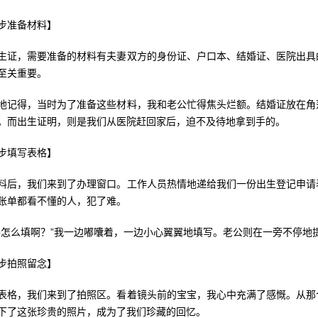
步准备材料】
生证，需要准备的材料有夫妻双方的身份证、户口本、结婚证、医院出具
至关重要。
地记得，当时为了准备这些材料，我和老公忙得焦头烂额。结婚证放在角
。而出生证明，则是我们从医院赶回家后，迫不及待地拿到手的。
步填写表格】
料后，我们来到了办理窗口。工作人员热情地递给我们一份出生登记申请
账单都看不懂的人，犯了难。
格怎么填啊？”我一边嘟囔着，一边小心翼翼地填写。老公则在一旁不停地
步拍照留念】
表格，我们来到了拍照区。看着镜头前的宝宝，我心中充满了感慨。从那
下了这张珍贵的照片，成为了我们珍藏的回忆。