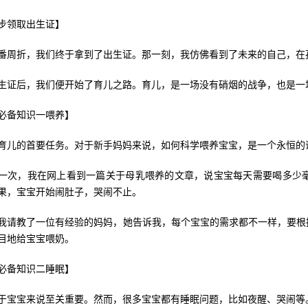
步领取出生证】
番周折，我们终于拿到了出生证。那一刻，我仿佛看到了未来的自己，在
生证后，我们便开始了育儿之路。育儿，是一场没有硝烟的战争，也是一
必备知识一喂养】
育儿的首要任务。对于新手妈妈来说，如何科学喂养宝宝，是一个永恒的
一次，我在网上看到一篇关于母乳喂养的文章，说宝宝每天需要喝多少
果，宝宝开始闹肚子，哭闹不止。
我请教了一位有经验的妈妈，她告诉我，每个宝宝的需求都不一样，要根
目地给宝宝喂奶。
必备知识二睡眠】
于宝宝来说至关重要。然而，很多宝宝都有睡眠问题，比如夜醒、哭闹等