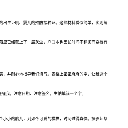
的出生证明、婴儿的预防接种证。这些材料看似简单，实则每
落里已经蒙上了一层灰尘，户口本也因长时间不翻阅而变得有
表，并耐心地指导我们填写。表格上密密麻麻的字，让我这个
提醒我，注意日期、注意签名，生怕填错一个字。
个小小的胎儿，到如今可爱的模样，时间过得真快。摄影师帮