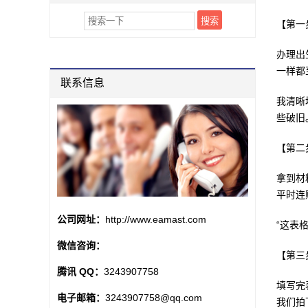
【第一
办理出
一样都
联系信息
我清晰
些破旧
【第二
拿到材
平时连
公司网址：
http://www.eamast.com
“这表
微信咨询：
【第三
腾讯 QQ：
3243907758
填写完
电子邮箱：
3243907758@qq.com
我们拍