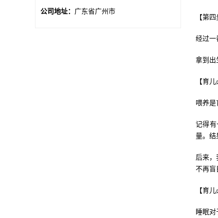
公司地址：
广东省广州市
【第四
经过一
拿到出
【育儿
喂养是
记得有
量。结
后来，
不再盲
【育儿
睡眠对