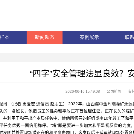
样本
新闻动态
案例展示
联
“四字”安全管理法显良效？
2026-06-16 15:49:08
公司新闻
责
 （记者 惠爱宏 通信员 赵朋生） 2022年，山西冀中金晖瑞隆矿
队的一名班长，他把员工的性命和平放正在首位
居住证
，正在长久的煤矿和
，并利用于和平出产本质任务中，使他所领导的班组贯串10年竣工了和
平任务优秀一面信用称呼。“堵”即是要进一步加大和平监视反省的力度
时发明并处置现场潜正在的和平隐患题目，客岁以后王延军就现场处置各