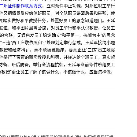
广州证件制作联系方式
，立时条件中止功课，对那位职工举行
他又把情景反应给值班职员，对全队职员讲清后果和摧残，使
是要踏实做好和平教授任务，处置好员工的思念知道题目。王延
联谊、和平图片展等营谋，对员工举行和平认识教授，让员工
的合联，无误启发员工稳定确立“和平第一，抗御为主”的思念
是对“三违”员工庄敬依照和平处理划定举行惩戒，王延军接纳小题
斥教授和经济科罚，毫不能隔靴搔痒，要真正让“三违”员工敷裕
他举行了苛苛的驳斥教授和科罚，并转达给全班员工，真实起
中防备、班后防备，举行全流程抗御，王延军班前条件班组员工
示教授”更让员工了解了该做什么，不该做什么，应当怎样做，